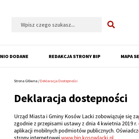
Szukaj
NIO DODANE
REDAKCJA STRONY BIP
MAPA S
ń
Strona Główna
Deklaracja Dostepności
Ścieżka
Deklaracja dostepności
nawigacyjna
ń
ń
Urząd Miasta i Gminy Kosów Lacki
zobowiązuje się za
ń
zgodnie z przepisami ustawy z dnia 4 kwietnia 2019 r.
aplikacji mobilnych podmiotów publicznych. Oświadc
ń
strony internetowej
www.bip.kosowlacki.pl