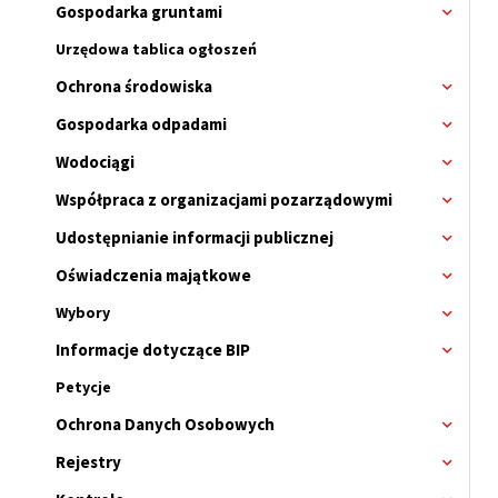
Gospodarka gruntami
Rozwi
menu
Urzędowa tablica ogłoszeń
Ochrona środowiska
Rozwi
menu
Gospodarka odpadami
Rozwi
menu
Wodociągi
Rozwi
menu
Współpraca z organizacjami pozarządowymi
Rozwi
menu
Udostępnianie informacji publicznej
Rozwi
menu
Oświadczenia majątkowe
Rozwi
menu
Wybory
Rozwi
menu
Informacje dotyczące BIP
Rozwi
Wybor
menu
Petycje
Ochrona Danych Osobowych
Rozwi
menu
Rejestry
Rozwi
menu