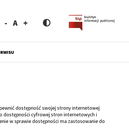
Zmniejsz
Resetuj
Zwiększ
rozmiar
rozmiar
rozmiar
czcionki
czcionki
czcionki
ERWISU
pewnić dostępność swojej strony internetowej
 o dostępności cyfrowej stron internetowych i
zenie w sprawie dostępności ma zastosowanie do