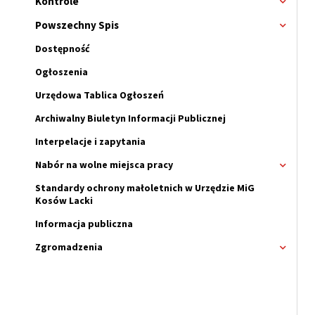
Kontrole
Rozwi
menu
Powszechny Spis
Rozwi
menu
Dostępność
Ogłoszenia
Urzędowa Tablica Ogłoszeń
Archiwalny Biuletyn Informacji Publicznej
Interpelacje i zapytania
Nabór na wolne miejsca pracy
Rozwi
menu
Standardy ochrony małoletnich w Urzędzie MiG
Nabór
Kosów Lacki
na
wolne
Informacja publiczna
miejsc
pracy
Zgromadzenia
Rozwi
menu
Zgrom