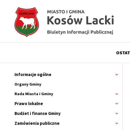
Przejdź
Przejdź
Przejdź
Przejdź
do
do
do
do
menu
treści
wyszukiwania
stopki
OSTAT
Menu
górne
Informacje ogólne
Rozwi
menu
Główne
Organy Gminy
menu
Rada Miasta i Gminy
Rozwi
menu
serwisu
Prawo lokalne
Rozwi
Rada
menu
Miasta
Budżet i finanse Gminy
Rozwi
i
menu
Gminy
Zamówienia publiczne
Rozwi
menu