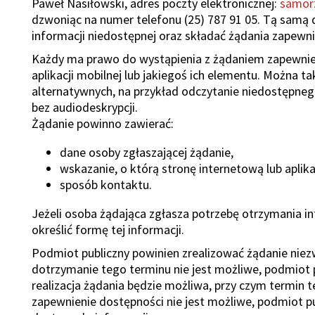
ń
Paweł Nasiłowski, adres poczty elektronicznej:
samor
dzwoniąc na numer telefonu (25) 787 91 05. Tą samą
ń
informacji niedostępnej oraz składać żądania zapewni
Każdy ma prawo do wystąpienia z żądaniem zapewnien
aplikacji mobilnej lub jakiegoś ich elementu. Można 
alternatywnych, na przykład odczytanie niedostępne
bez audiodeskrypcji.
Żądanie powinno zawierać:
dane osoby zgłaszającej żądanie,
ń
wskazanie, o którą stronę internetową lub aplika
sposób kontaktu.
Jeżeli osoba żądająca zgłasza potrzebę otrzymania i
określić formę tej informacji.
a
ń
Podmiot publiczny powinien zrealizować żądanie niezwło
dotrzymanie tego terminu nie jest możliwe, podmiot p
adzenia
realizacja żądania będzie możliwa, przy czym termin te
zapewnienie dostępności nie jest możliwe, podmiot 