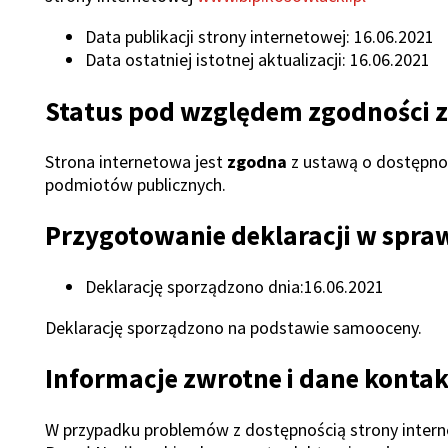
ń
Data publikacji strony internetowej: 16.06.2021
Data ostatniej istotnej aktualizacji: 16.06.2021
ń
Status pod względem zgodności 
ń
ń
Strona internetowa jest
zgodna
z ustawą o dostępnośc
ń
podmiotów publicznych.
ń
Przygotowanie deklaracji w spra
ń
ń
Deklarację sporządzono dnia:16.06.2021
ń
y
Deklarację sporządzono na podstawie samooceny.
Informacje zwrotne i dane konta
ń
ń
W przypadku problemów z dostępnością strony intern