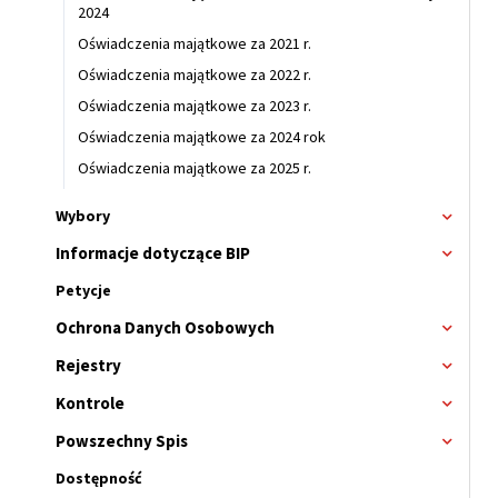
2024
Oświadczenia majątkowe za 2021 r.
Oświadczenia majątkowe za 2022 r.
Oświadczenia majątkowe za 2023 r.
Oświadczenia majątkowe za 2024 rok
Oświadczenia majątkowe za 2025 r.
Wybory
Rozwi
menu
Informacje dotyczące BIP
Rozwi
Wybor
menu
Petycje
Ochrona Danych Osobowych
Rozwi
menu
Rejestry
Rozwi
menu
Kontrole
Rozwi
menu
Powszechny Spis
Rozwi
menu
Dostępność