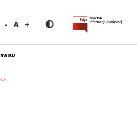
Zmniejsz
Resetuj
Zwiększ
rozmiar
rozmiar
rozmiar
czcionki
czcionki
czcionki
ERWISU
 2023