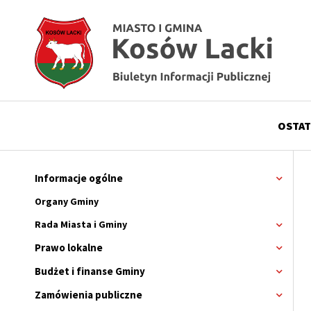
Przejdź
Przejdź
Przejdź
Przejdź
do
do
do
do
menu
treści
wyszukiwania
stopki
OSTAT
Menu
górne
Informacje ogólne
Rozwi
menu
Główne
Organy Gminy
menu
Rada Miasta i Gminy
Rozwi
menu
serwisu
Prawo lokalne
Rozwi
Rada
menu
Miasta
Budżet i finanse Gminy
Rozwi
i
menu
Gminy
Zamówienia publiczne
Rozwi
menu