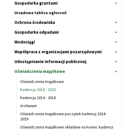
Gospodarka gruntami
Rozwi
menu
Urzędowa tablica ogłoszeń
Ochrona środowiska
Rozwi
menu
Gospodarka odpadami
Rozwi
menu
Wodociągi
Rozwi
menu
Współpraca z organizacjami pozarządowymi
Rozwi
menu
Udostępnianie informacji publicznej
Rozwi
menu
Oświadczenia majątkowe
Zwiń
menu
Oświadczenia majątkowe
Kadencja 2018 - 2023
Kadencja 2014 - 2018
Archiwum
Oświadczenia majątkowe początek kadencji 2024-
2029
Oświadczenia majątkowe składane na koniec kadencji