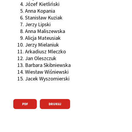
ń
Józef Kietliński
Anna Kopania
Stanisław Kuziak
ń
Jerzy Lipski
Anna Maliszewska
ń
Alicja Mateusiak
ń
Jerzy Mielaniuk
Arkadiusz Mleczko
ń
Jan Oleszczuk
ń
Barbara Skibniewska
Wiesław Wiśniewski
Jacek Wyszomierski
PDF
DRUKUJ