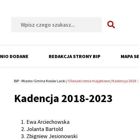
Szukaj
NIO DODANE
REDAKCJA STRONY BIP
MAPA S
ń
BIP - Miasto i Gmina Kosów Lacki
Oświadczenia majątkowe
Kadencja 2018 -
Ścieżka
Kadencja 2018-2023
nawigacyjna
ń
ń
ń
Ewa Arciechowska
Jolanta Bartold
ń
Zbigniew Jesionowski