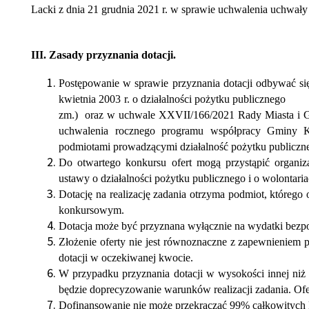
Lacki z dnia 21 grudnia 2021 r. w sprawie uchwalenia uchwa
III. Zasady przyznania dotacji.
Postępowanie w sprawie przyznania dotacji odbywać si
kwietnia 2003 r. o działalności pożytku publiczneg
zm.) oraz w uchwale XXVII/166/2021 Rady Miasta i Gm
uchwalenia rocznego programu współpracy Gminy K
podmiotami prowadzącymi działalność pożytku publiczn
Do otwartego konkursu ofert mogą przystąpić organiz
ustawy o działalności pożytku publicznego i o wolontaria
Dotację na realizację zadania otrzyma podmio
konkursowym.
Dotacja może być przyznana wyłącznie na wydatki bezpo
Złożenie oferty nie jest równoznaczne z z
dotacji w oczekiwanej kwocie.
W przypadku przyznania dotacji w wysokości innej ni
będzie doprecyzowanie warunków realizacji zadania. Ofe
Dofinansowanie nie może przekraczać 99% całkowitych k