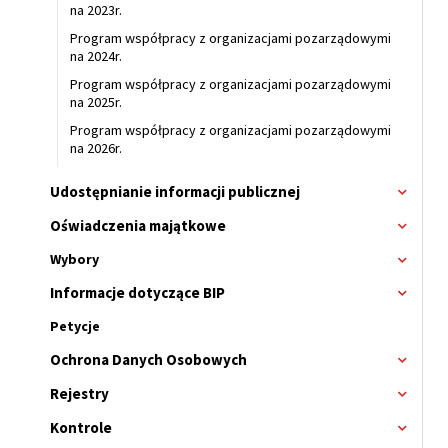
Konkur
na 2023r.
2025
na
r.
Program współpracy z organizacjami pozarządowymi
2026r.
na 2024r.
Program współpracy z organizacjami pozarządowymi
na 2025r.
Program współpracy z organizacjami pozarządowymi
na 2026r.
Udostępnianie informacji publicznej
Rozwi
menu
Oświadczenia majątkowe
Rozwi
menu
Wybory
Rozwi
menu
Informacje dotyczące BIP
Rozwi
Wybor
menu
Petycje
Ochrona Danych Osobowych
Rozwi
menu
Rejestry
Rozwi
menu
Kontrole
Rozwi
menu