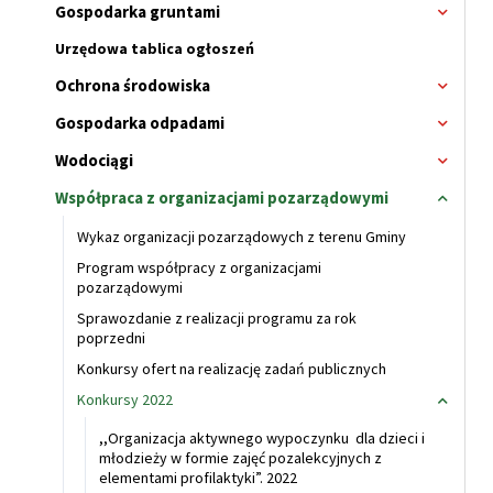
Gospodarka gruntami
Rozwi
menu
Urzędowa tablica ogłoszeń
Ochrona środowiska
Rozwi
menu
Gospodarka odpadami
Rozwi
menu
Wodociągi
Rozwi
menu
Współpraca z organizacjami pozarządowymi
Zwiń
menu
Wykaz organizacji pozarządowych z terenu Gminy
Program współpracy z organizacjami
pozarządowymi
Sprawozdanie z realizacji programu za rok
poprzedni
Konkursy ofert na realizację zadań publicznych
Konkursy 2022
Zwiń
menu
,,Organizacja aktywnego wypoczynku dla dzieci i
Konkur
młodzieży w formie zajęć pozalekcyjnych z
2022
elementami profilaktyki”. 2022