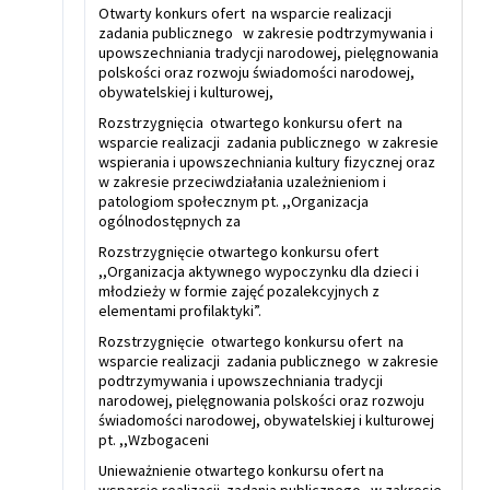
Otwarty konkurs ofert na wsparcie realizacji
zadania publicznego w zakresie podtrzymywania i
upowszechniania tradycji narodowej, pielęgnowania
polskości oraz rozwoju świadomości narodowej,
obywatelskiej i kulturowej,
Rozstrzygnięcia otwartego konkursu ofert na
wsparcie realizacji zadania publicznego w zakresie
wspierania i upowszechniania kultury fizycznej oraz
w zakresie przeciwdziałania uzależnieniom i
patologiom społecznym pt. ,,Organizacja
ogólnodostępnych za
Rozstrzygnięcie otwartego konkursu ofert
,,Organizacja aktywnego wypoczynku dla dzieci i
młodzieży w formie zajęć pozalekcyjnych z
elementami profilaktyki”.
Rozstrzygnięcie otwartego konkursu ofert na
wsparcie realizacji zadania publicznego w zakresie
podtrzymywania i upowszechniania tradycji
narodowej, pielęgnowania polskości oraz rozwoju
świadomości narodowej, obywatelskiej i kulturowej
pt. ,,Wzbogaceni
Unieważnienie otwartego konkursu ofert na