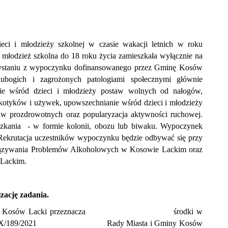
eci i młodzieży szkolnej w czasie wakacji letnich w roku
młodzież szkolna do 18 roku życia zamieszkała wyłącznie na
zystaniu z wypoczynku dofinansowanego przez Gminę Kosów
 ubogich i zagrożonych patologiami społecznymi głównie
ie wśród dzieci i młodzieży postaw wolnych od nałogów,
rkotyków i używek, upowszechnianie wśród dzieci i młodzieży
taw prozdrowotnych oraz popularyzacja aktywności ruchowej.
zkania - w formie kolonii, obozu lub biwaku. Wypoczynek
. Rekrutacja uczestników wypoczynku będzie odbywać się przy
iązywania Problemów Alkoholowych w Kosowie Lackim oraz
Lackim.
zację zadania.
iasta i Gminy Kosów Lacki przeznacza środki w
uchwale XXIX/189/2021 Rady Miasta i Gminy Kosów