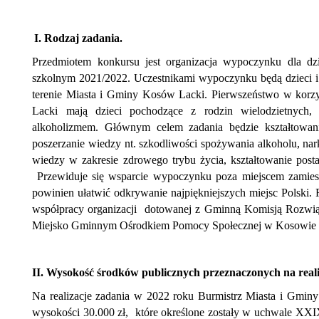
ń
I. Rodzaj zadania.
Przedmiotem konkursu jest organizacja wypoczynku dla dzi
szkolnym 2021/2022. Uczestnikami wypoczynku będą dzieci i 
terenie Miasta i Gminy Kosów Lacki. Pierwszeństwo w kor
Lacki mają dzieci pochodzące z rodzin wielodzietnych,
alkoholizmem. Głównym celem zadania będzie kształtowan
poszerzanie wiedzy nt. szkodliwości spożywania alkoholu, na
ń
wiedzy w zakresie zdrowego trybu życia, kształtowanie pos
Przewiduje się wsparcie wypoczynku poza miejscem zamies
powinien ułatwić odkrywanie najpiękniejszych miejsc Polski
współpracy organizacji dotowanej z Gminną Komisją Rozw
a
Miejsko Gminnym Ośrodkiem Pomocy Społecznej w Kosowie 
ń
adzenia
II. Wysokość środków publicznych przeznaczonych na reali
Na realizacje zadania w 2022 roku Burmistrz M
wysokości 30.000 zł, które określone zostały w 