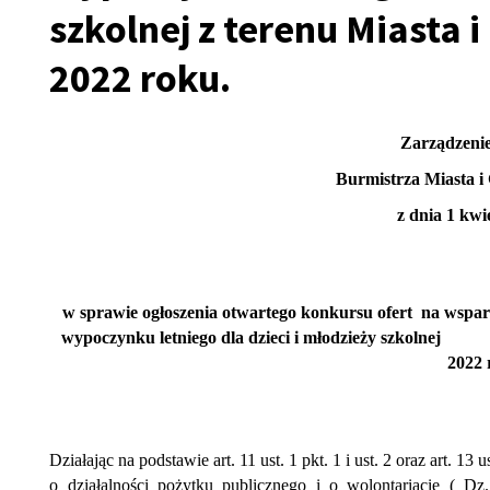
ń
szkolnej z terenu Miasta
2022 roku.
ń
ń
Zarządzenie
ń
Burmistrza Miasta 
z dnia 1 kwi
w sprawie ogłoszenia otwartego konkursu ofert na wsparc
wypoczynku letniego dla dzieci i młodzieży s
2022 
sy
Działając na podstawie art. 11 ust. 1 pkt. 1 i ust. 2 oraz art. 1
o działalności pożytku publicznego i o wolontariacie (