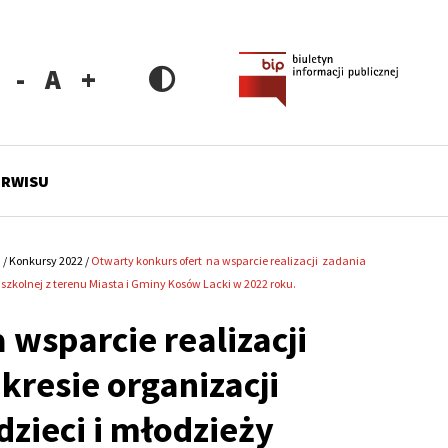
Zmniejsz
Resetuj
Zwiększ
rozmiar
rozmiar
rozmiar
czcionki
czcionki
czcionki
ERWISU
i
Konkursy 2022
Otwarty konkurs ofert na wsparcie realizacji zadania
 szkolnej z terenu Miasta i Gminy Kosów Lacki w 2022 roku.
 wsparcie realizacji
kresie organizacji
dzieci i młodzieży