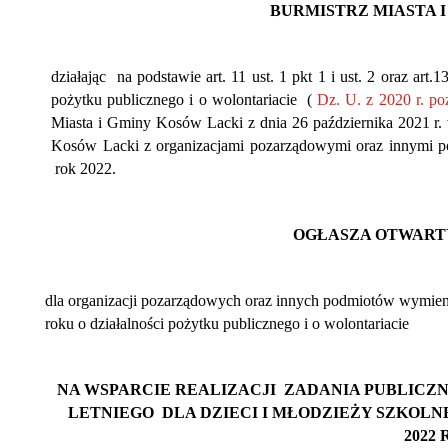
sy
BURMISTRZ MIASTA 
działając na podstawie art. 11 ust. 1 pkt 1 i ust. 2 oraz
pożytku publicznego i o wolontariacie (
Dz. U. z 2020 r. po
Miasta i Gminy Kosów Lacki z dnia 26 października 2021 r
Kosów Lacki z organizacjami pozarządowymi oraz innymi p
rok 2022.
ń
ń
OGŁASZA OTWART
ń
ń
y
dla organizacji pozarządowych oraz innych podmiotów wym
roku o działalności pożytku publicznego i o wolontari
ń
NA WSPARCIE REALIZACJI ZADANIA PUBLIC
ń
LETNIEGO DLA DZIECI I MŁODZIEŻY SZKOLN
ń
2022