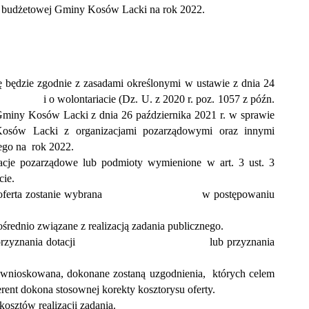
ły budżetowej Gminy Kosów Lacki na rok 2022.
ę będzie zgodnie z zasadami określonymi w ustawie z dnia 24
o i o wolontariacie (Dz. U. z 2020 r. poz. 1057 z późn.
iny Kosów Lacki z dnia 26 października 2021 r. w sprawie
osów Lacki z organizacjami pozarządowymi oraz innymi
ego na rok 2022.
acje pozarządowe lub podmioty wymienione w art. 3 ust. 3
cie.
t, którego oferta zostanie wybrana w postępowaniu
średnio związane z realizacją zadania publicznego.
apewnieniem przyznania dotacji lub przyznania
ż wnioskowana, dokonane zostaną uzgodnienia, których celem
rent dokona stosownej korekty kosztorysu oferty.
osztów realizacji zadania.