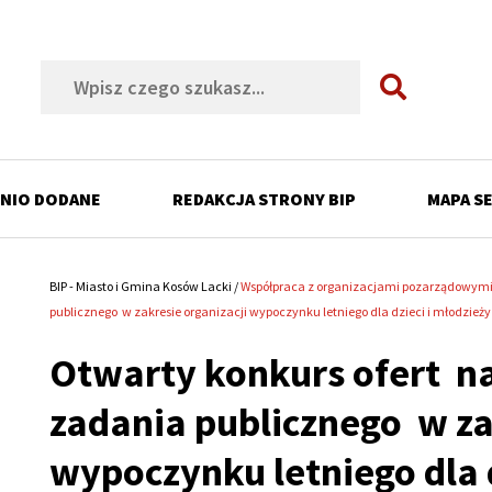
Szukaj
NIO DODANE
REDAKCJA STRONY BIP
MAPA S
ń
BIP - Miasto i Gmina Kosów Lacki
Współpraca z organizacjami pozarządowym
Ścieżka
publicznego w zakresie organizacji wypoczynku letniego dla dzieci i młodzieży
nawigacyjna
ń
Otwarty konkurs ofert na
ń
zadania publicznego w za
ń
wypoczynku letniego dla 
ń