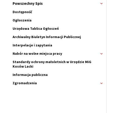
Powszechny Spis
Rozwi
menu
Dostępność
Ogłoszenia
Urzędowa Tablica Ogłoszeń
Archiwalny Biuletyn Informacji Publicznej
Interpelacje i zapytania
Nabór na wolne miejsca pracy
Rozwi
menu
Standardy ochrony małoletnich w Urzędzie MiG
Nabór
Kosów Lacki
na
wolne
Informacja publiczna
miejsc
pracy
Zgromadzenia
Rozwi
menu
Zgrom