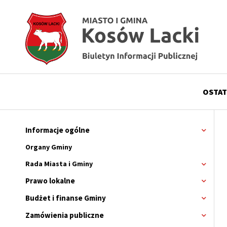
Przejdź
Przejdź
Przejdź
Przejdź
do
do
do
do
menu
treści
wyszukiwania
stopki
OSTAT
Menu
górne
Informacje ogólne
Rozwi
menu
Główne
Organy Gminy
menu
Rada Miasta i Gminy
Rozwi
menu
serwisu
Prawo lokalne
Rozwi
Rada
menu
Miasta
Budżet i finanse Gminy
Rozwi
i
menu
Gminy
Zamówienia publiczne
Rozwi
menu