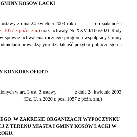
I GMINY KOSÓW LACKI
 art.13 ustawy z dnia 24 kwietnia 2003 roku o działalności
z. 1057 z późn. zm.
) oraz uchwały Nr XXVII/166/2021 Rady
. w sprawie uchwalenia rocznego programu współpracy Gminy
odmiotami prowadzącymi działalność pożytku publicznego na
Y KONKURS OFERT:
ienionych w art. 3 ust. 3 ustawy z dnia 24 kwietnia 2003
acie (Dz. U. z 2020 r. poz. 1057 z późn. zm.)
ZNEGO W ZAKRESIE ORGANIZACJI WYPOCZYNKU
EJ Z TERENU MIASTA I GMINY KOSÓW LACKI W
 ROKU.