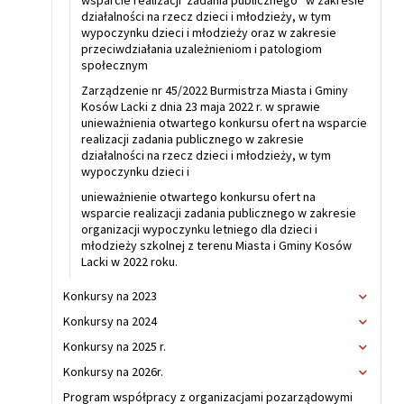
wsparcie realizacji zadania publicznego w zakresie
działalności na rzecz dzieci i młodzieży, w tym
wypoczynku dzieci i młodzieży oraz w zakresie
przeciwdziałania uzależnieniom i patologiom
społecznym
Zarządzenie nr 45/2022 Burmistrza Miasta i Gminy
Kosów Lacki z dnia 23 maja 2022 r. w sprawie
unieważnienia otwartego konkursu ofert na wsparcie
realizacji zadania publicznego w zakresie
działalności na rzecz dzieci i młodzieży, w tym
wypoczynku dzieci i
unieważnienie otwartego konkursu ofert na
wsparcie realizacji zadania publicznego w zakresie
organizacji wypoczynku letniego dla dzieci i
młodzieży szkolnej z terenu Miasta i Gminy Kosów
Lacki w 2022 roku.
Konkursy na 2023
Rozwiń
menu
Konkursy na 2024
Rozwiń
Konkur
menu
Konkursy na 2025 r.
Rozwiń
na
Konkur
menu
2023
Konkursy na 2026r.
Rozwiń
na
Konkur
menu
2024
Program współpracy z organizacjami pozarządowymi
na