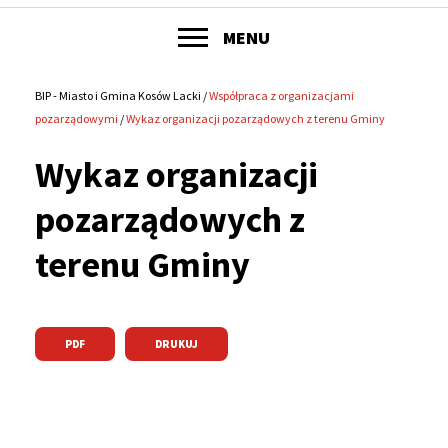
POKAŻ
MENU
Główne
menu
BIP - Miasto i Gmina Kosów Lacki
Współpraca z organizacjami
Ścieżka
pozarządowymi
Wykaz organizacji pozarządowych z terenu Gminy
serwisu
nawigacyjna
Wykaz organizacji
pozarządowych z
terenu Gminy
PDF
DRUKUJ