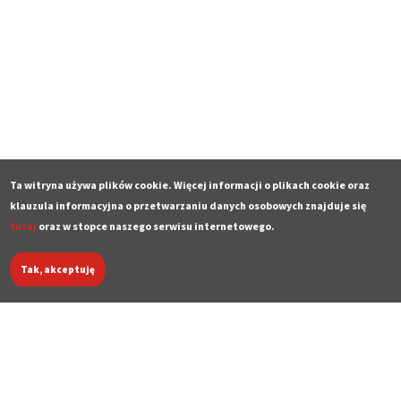
Ta witryna używa plików cookie. Więcej informacji o plikach cookie oraz
klauzula informacyjna o przetwarzaniu danych osobowych znajduje się
tutaj
oraz w stopce naszego serwisu internetowego.
Tak, akceptuję
Deklaracja dostępności
Polityka prywatności