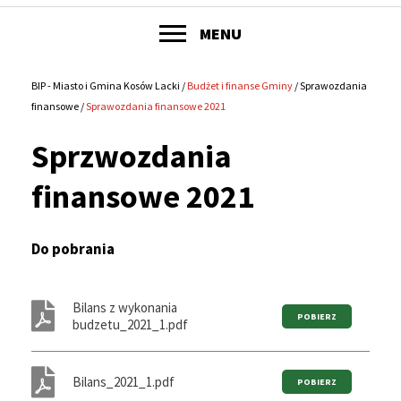
POKAŻ
MENU
Główne
menu
BIP - Miasto i Gmina Kosów Lacki
Budżet i finanse Gminy
Sprawozdania
Ścieżka
finansowe
Sprawozdania finansowe 2021
serwisu
nawigacyjna
Sprzwozdania
finansowe 2021
Do pobrania
Bilans z wykonania
budzetu_2021_1.pdf
Bilans_2021_1.pdf