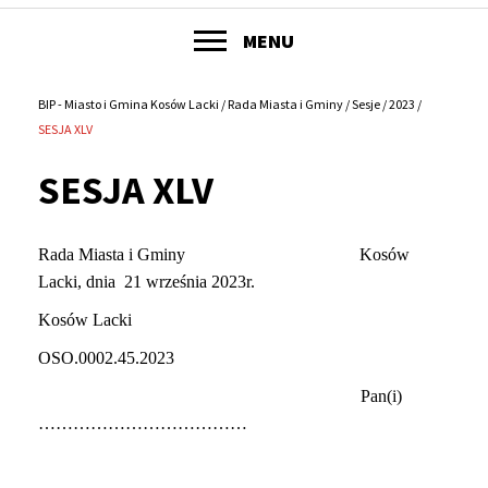
POKAŻ
MENU
Główne
menu
BIP - Miasto i Gmina Kosów Lacki
Rada Miasta i Gminy
Sesje
2023
Ścieżka
SESJA XLV
serwisu
nawigacyjna
SESJA XLV
Rada Miasta i Gminy Kosów
Lacki, dnia 21 września 2023r.
Kosów Lacki
OSO.0002.45.2023
Pan(i)
………………………………