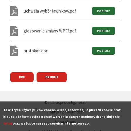
uchwała wybór ławników.pdf
głosowanie zmiany WPFf.pdf
protokół .doc
PDF
DRUKUJ
Deklaracja dostępności
Ta witryna używa plików cookie. Więcej informacji o plikach cookie oraz
Polityka prywatności
klauzula informacyjna o przetwarzaniu danych osobowych znajduje się
Mapa strony
tutaj
oraz w stopce naszego serwisu internetowego.