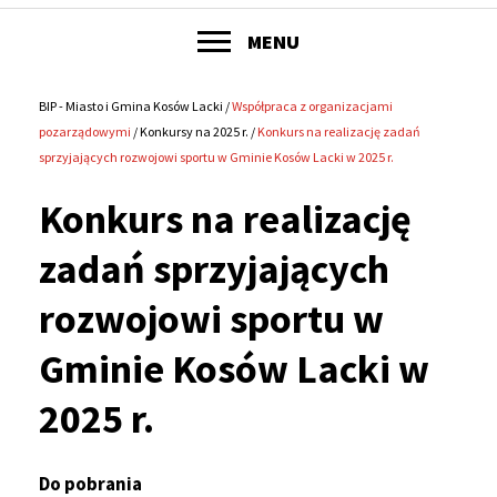
POKAŻ
MENU
Główne
menu
BIP - Miasto i Gmina Kosów Lacki
Współpraca z organizacjami
Ścieżka
pozarządowymi
Konkursy na 2025 r.
Konkurs na realizację zadań
serwisu
sprzyjających rozwojowi sportu w Gminie Kosów Lacki w 2025 r.
nawigacyjna
Konkurs na realizację
zadań sprzyjających
rozwojowi sportu w
Gminie Kosów Lacki w
2025 r.
Do pobrania