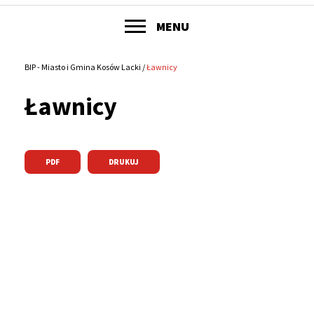
POKAŻ
MENU
Główne
menu
BIP - Miasto i Gmina Kosów Lacki
Ławnicy
Ścieżka
serwisu
Ławnicy
nawigacyjna
PDF
DRUKUJ