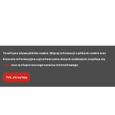
Ta witryna używa plików cookie. Więcej informacji o plikach cookie oraz
klauzula informacyjna o przetwarzaniu danych osobowych znajduje się
tutaj
oraz w stopce naszego serwisu internetowego.
Tak, akceptuję
Deklaracja dostępności
Polityka prywatności