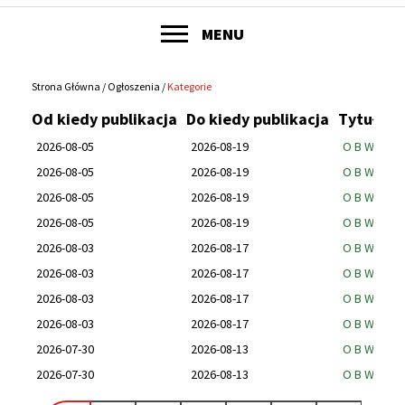
POKAŻ
MENU
Główne
menu
Strona Główna
Ogłoszenia
Kategorie
Ścieżka
serwisu
Od kiedy publikacja
Do kiedy publikacja
Tytuł og
nawigacyjna
2026-08-05
2026-08-19
O B W I E S
2026-08-05
2026-08-19
O B W I E S
2026-08-05
2026-08-19
O B W I E S
2026-08-05
2026-08-19
O B W I E S
2026-08-03
2026-08-17
O B W I E S
2026-08-03
2026-08-17
O B W I E S
2026-08-03
2026-08-17
O B W I E S
2026-08-03
2026-08-17
O B W I E S
2026-07-30
2026-08-13
O B W I E S
2026-07-30
2026-08-13
O B W I E S