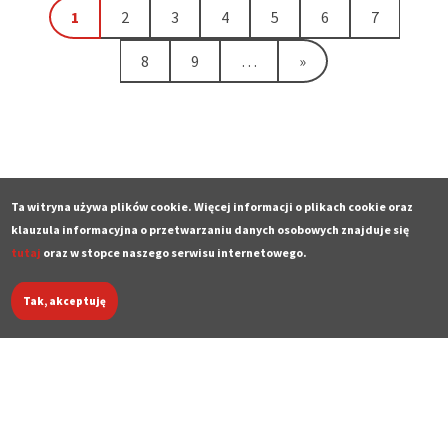
Bieżąca
1
Strona
2
Strona
3
Strona
4
Strona
5
Strona
6
Strona
7
Stronicowanie
strona
Strona
8
Strona
9
…
Ostatnia
»
strona
Ta witryna używa plików cookie. Więcej informacji o plikach cookie oraz
klauzula informacyjna o przetwarzaniu danych osobowych znajduje się
tutaj
oraz w stopce naszego serwisu internetowego.
Tak, akceptuję
Deklaracja dostępności
Polityka prywatności