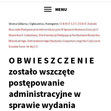
POKAŻ
MENU
Główne
menu
Strona Główna
Ogłoszenia
Kategorie
O B W I E S Z C Z E N I E Zostało
Ścieżka
Wszczęte Postępowanie Administracyjne W Sprawie Wydania Decyzji O
serwisu
Warunkach Zabudowy, Dla Inwestycji Polegającej Na Budowie Budynku
nawigacyjna
Mieszkalnego Jednorodzinnego I Budynku Gospodarczego Na Częściach
Działek Ewid. Nr 46/2 O
O B W I E S Z C Z E N I E
zostało wszczęte
postępowanie
administracyjne w
sprawie wydania