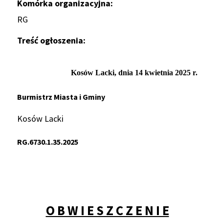
Komórka organizacyjna
RG
Treść ogłoszenia
Kosów Lacki, dnia 14 kwietnia
2025 r.
Burmistrz Miasta i Gminy
Kosów Lacki
RG.6730.1.35.20
25
O B W I E S Z C Z E N I E