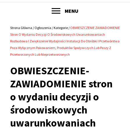
POKAŻ
MENU
Główne
menu
Strona Główna
Ogłoszenia
Kategorie
OBWIESZCZENIE ZAWIADOMIENIE
Ścieżka
Stron O Wydaniu Decyzji O Środowiskowych Uwarunkowaniach
serwisu
Rozbudowa I Zwiększenie Wydajności Instalacji Do Obróbki I Przetwórstwa
nawigacyjna
Poza Wyłącznym Pakowaniem, Produktów Spożywczych Lub Paszy Z
Przetworzonych Lub Nieprzetworzonych
OBWIESZCZENIE-
ZAWIADOMIENIE stron
o wydaniu decyzji o
środowiskowych
uwarunkowaniach