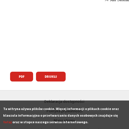
PDF
DRUKUJ
Deklaracja dostępności
Ta witryna używa plików cookie. Więcej informacji o plikach cookie oraz
Polityka prywatności
klauzula informacyjna o przetwarzaniu danych osobowych znajduje się
Mapa strony
tutaj
oraz w stopce naszego serwisu internetowego.