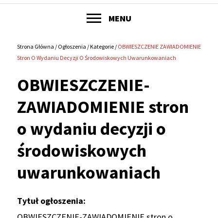
POKAŻ
MENU
Główne
menu
Strona Główna
Ogłoszenia
Kategorie
OBWIESZCZENIE ZAWIADOMIENIE
Ścieżka
Stron O Wydaniu Decyzji O Środowiskowych Uwarunkowaniach
serwisu
nawigacyjna
OBWIESZCZENIE-
ZAWIADOMIENIE stron
o wydaniu decyzji o
środowiskowych
uwarunkowaniach
Tytuł ogłoszenia
OBWIESZCZENIE-ZAWIADOMIENIE stron o