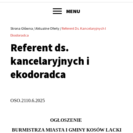
POKAŻ
MENU
Główne
menu
Strona Główna
Aktualne Oferty
Referent Ds. Kancelaryjnych I
Ścieżka
Ekodoradca
serwisu
Referent ds.
nawigacyjna
kancelaryjnych i
ekodoradca
OSO.2110.6.2025
OGŁOSZENIE
BURMISTRZA MIASTA I GMINY KOSÓW LACKI